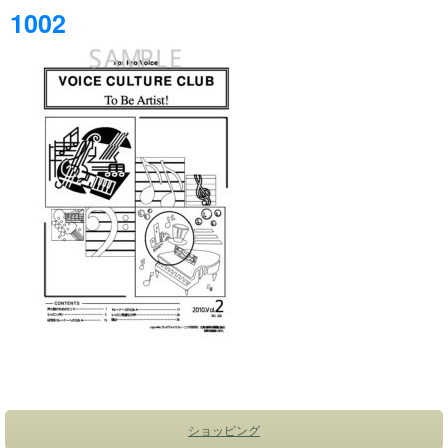
1002
ショッピング