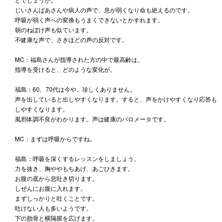
じいさんばあさんや病人の声で、息が弱くなり命も絶えるのです。
呼吸が弱く声への変換もうまくできないとかすれます。
朝のねぼけ声も似ています。
不健康な声で、さきほどの声の反対です。
MC：福島さんが指導された方の中で最高齢は。
指導を受けると、どのような変化が。
福島：60、70代は今や、珍しくありません。
声を出していると出しやすくなります。すると、声をかけやすくなり応答も
しやすくなります。
風邪体調不良がわかります。声は健康のバロメータです。
MC：まずは呼吸からですね。
福島：呼吸を深くするレッスンをしましょう。
力を抜き、胸ややもちあげ、あごひきます。
お腹の底から息吐き切ります。
しぜんにお腹に入れます。
まずしっかりと吐くことです。
吐けない人も多いようです。
下の肋骨と横隔膜を広げます。