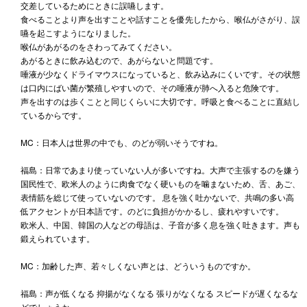
交差しているためにときに誤嚥します。
食べることより声を出すことや話すことを優先したから、喉仏がさがり、誤
嚥を起こすようになりました。
喉仏があがるのをさわってみてください。
あがるときに飲み込むので、あがらないと問題です。
唾液が少なくドライマウスになっていると、飲み込みにくいです。その状態
は口内にばい菌が繁殖しやすいので、その唾液が肺へ入ると危険です。
声を出すのは歩くことと同じくらいに大切です。呼吸と食べることに直結し
ているからです。
MC：日本人は世界の中でも、のどが弱いそうですね。
福島：日常であまり使っていない人が多いですね。大声で主張するのを嫌う
国民性で、欧米人のように肉食でなく硬いものを噛まないため、舌、あご、
表情筋を総じて使っていないのです。 息を強く吐かないで、共鳴の多い高
低アクセントが日本語です。のどに負担がかかるし、疲れやすいです。
欧米人、中国、韓国の人などの母語は、子音が多く息を強く吐きます。声も
鍛えられています。
MC：加齢した声、若々しくない声とは、どういうものですか。
福島：声が低くなる 抑揚がなくなる 張りがなくなる スピードが遅くなるな
どでしょうか。