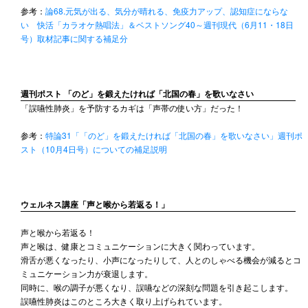
参考：
論68.元気が出る、気分が晴れる、免疫力アップ、認知症にならな
い 快活「カラオケ熱唱法」＆ベストソング40～週刊現代（6月11・18日
号）取材記事に関する補足分
週刊ポスト 「のど」を鍛えたければ「北国の春」を歌いなさい
「誤嚥性肺炎」を予防するカギは「声帯の使い方」だった！
参考：
特論31「「のど」を鍛えたければ「北国の春」を歌いなさい」週刊ポ
スト（10月4日号）についての補足説明
ウェルネス講座「声と喉から若返る！」
声と喉から若返る！
声と喉は、健康とコミュニケーションに大きく関わっています。
滑舌が悪くなったり、小声になったりして、人とのしゃべる機会が減るとコ
ミュニケーション力が衰退します。
同時に、喉の調子が悪くなり、誤嚥などの深刻な問題を引き起こします。
誤嚥性肺炎はこのところ大きく取り上げられています。