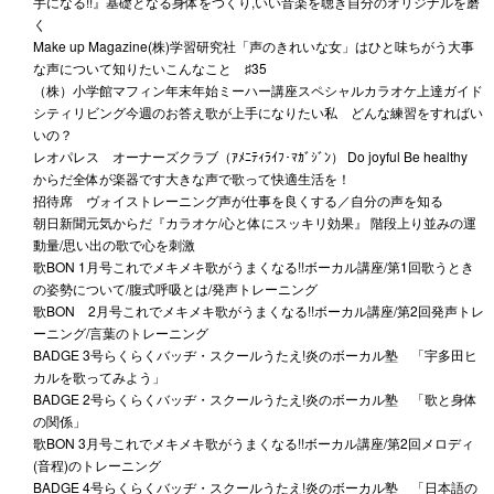
手になる!!』基礎となる身体をつくり,いい音楽を聴き自分のオリジナルを磨
く
Make up Magazine(株)学習研究社「声のきれいな女」はひと味ちがう大事
な声について知りたいこんなこと ♯35
（株）小学館マフィン年末年始ミーハー講座スペシャルカラオケ上達ガイド
シティリビング今週のお答え歌が上手になりたい私 どんな練習をすればい
いの？
レオパレス オーナーズクラブ（ｱﾒﾆﾃｨﾗｲﾌ･ﾏｶﾞｼﾞﾝ） Do joyful Be healthy
からだ全体が楽器です大きな声で歌って快適生活を！
招待席 ヴォイストレーニング声が仕事を良くする／自分の声を知る
朝日新聞元気からだ『カラオケ/心と体にスッキリ効果』 階段上り並みの運
動量/思い出の歌で心を刺激
歌BON 1月号これでメキメキ歌がうまくなる!!ボーカル講座/第1回歌うとき
の姿勢について/腹式呼吸とは/発声トレーニング
歌BON 2月号これでメキメキ歌がうまくなる!!ボーカル講座/第2回発声トレ
ーニング/言葉のトレーニング
BADGE 3号らくらくバッヂ・スクールうたえ!炎のボーカル塾 「宇多田ヒ
カルを歌ってみよう」
BADGE 2号らくらくバッヂ・スクールうたえ!炎のボーカル塾 「歌と身体
の関係」
歌BON 3月号これでメキメキ歌がうまくなる!!ボーカル講座/第2回メロディ
(音程)のトレーニング
BADGE 4号らくらくバッヂ・スクールうたえ!炎のボーカル塾 「日本語の