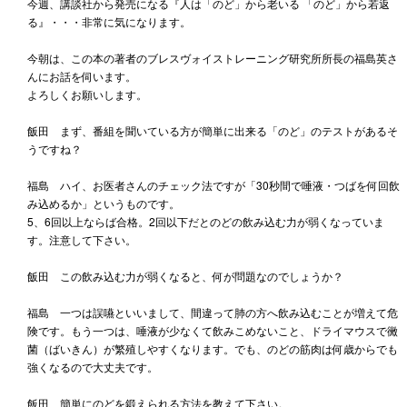
今週、講談社から発売になる『人は「のど」から老いる 「のど」から若返
る』・・・非常に気になります。
今朝は、この本の著者のブレスヴォイストレーニング研究所所長の福島英さ
んにお話を伺います。
よろしくお願いします。
飯田 まず、番組を聞いている方が簡単に出来る「のど」のテストがあるそ
うですね？
福島 ハイ、お医者さんのチェック法ですが「30秒間で唾液・つばを何回飲
み込めるか」というものです。
5、6回以上ならば合格。2回以下だとのどの飲み込む力が弱くなっていま
す。注意して下さい。
飯田 この飲み込む力が弱くなると、何が問題なのでしょうか？
福島 一つは誤嚥といいまして、間違って肺の方へ飲み込むことが増えて危
険です。もう一つは、唾液が少なくて飲みこめないこと、ドライマウスで黴
菌（ばいきん）が繁殖しやすくなります。でも、のどの筋肉は何歳からでも
強くなるので大丈夫です。
飯田 簡単にのどを鍛えられる方法を教えて下さい。