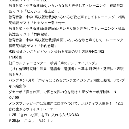
教育音楽・小学版連載(6)いろいろな歌と声そしてトレーニング・福島英対
談 ゲスト「ヒカシュー巻上公一」
教育音楽・中学･高校版連載(6)いろいろな歌と声そしてトレーニング・福島
英対談 ゲスト「ヒカシュー巻上公一」
教育音楽・小学版連載(最終回)いろいろな歌と声そしてトレーニング・福島
英対談 ゲスト「竹内敏晴」
教育音楽・中学･高校版連載(最終回)いろいろな歌と声そしてトレーニング・
福島英対談 ゲスト「竹内敏晴」
R25 伝えたいことがビシッと伝わる魔法の話し方講座NO.162
TNJ関西
朝日カルチャーセンター・横浜「声のアンチエイジング」
（社）倫理研究所生涯局「講話者（講演者）の基本-呼吸法・発声法・表現
法を学ぶ
パンプキン4月号「声からはじめるアンチエイジング」潮出出版社 パンプ
キン編集部
ダカーポ「愛され声」で客と女性の心を開け！ 新ダカーポ探検隊 Ｎ
Ｏ.100
メンズプレッピー声は宝物声に自信をつけて、ポジティブ人生を！ 12回
音に生きるヴォイストレーナー
Ｌ25 「きれいな声」を手に入れる方法NO.63
Ｒ25.jp 「こぶし」Ｒ25.ｊｐ