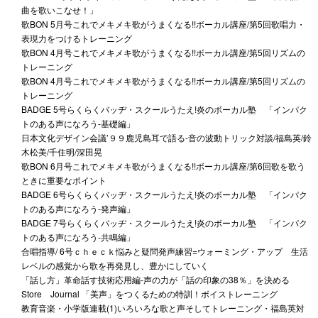
曲を歌いこなせ！」
歌BON 5月号これでメキメキ歌がうまくなる!!ボーカル講座/第5回歌唱力・
表現力をつけるトレーニング
歌BON 4月号これでメキメキ歌がうまくなる!!ボーカル講座/第5回リズムの
トレーニング
歌BON 4月号これでメキメキ歌がうまくなる!!ボーカル講座/第5回リズムの
トレーニング
BADGE 5号らくらくバッヂ・スクールうたえ!炎のボーカル塾 「インパク
トのある声になろう-基礎編」
日本文化デザイン会議’９９鹿児島耳で語る-音の波動トリック対談/福島英/鈴
木松美/千住明/深田晃
歌BON 6月号これでメキメキ歌がうまくなる!!ボーカル講座/第6回歌を歌う
ときに重要なポイント
BADGE 6号らくらくバッヂ・スクールうたえ!炎のボーカル塾 「インパク
トのある声になろう-発声編」
BADGE 7号らくらくバッヂ・スクールうたえ!炎のボーカル塾 「インパク
トのある声になろう-共鳴編」
合唱指導/ 6号ｃｈｅｃｋ悩みと疑問発声練習=ウォーミング・アップ 生活
レベルの感覚から歌を再発見し、豊かにしていく
「話し方」革命話す技術応用編-声の力が「話の印象の38％」を決める
Store Journal 「美声」をつくるための特訓！ボイストレーニング
教育音楽・小学版連載(1)いろいろな歌と声そしてトレーニング・福島英対