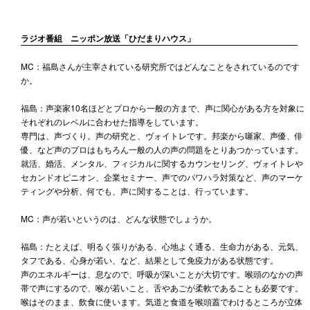
ラジオ番組 ニッポン放送「ひだまりハウス」
MC：福島さんが主宰されている研究所ではどんなことをされているのです
か。
福島：声楽家10名ほどとプロから一般の方まで、声に関心がある方を対象に
それぞれのレベルに合わせた指導をしています。
専門は、声づくり。声の研究と、ヴォイトレです。邦楽から噺家、声優、俳
優、など声のプロはもちろん一般の人の声の問題をとりあつかっています。
就活、婚活、メンタル、フィジカルに関するカウンセリング、ヴォイトレや
セカンドオピニオン、企業セミナー、声でのパワハラ対策など、声のマーケ
ティングや分析、何でも、声に関することは、行っています。
MC：声が若いというのは、どんな状態でしょうか。
福島：たとえば、明るく張りがある、心地よく通る、生命力がある、元気、
タフである、心身が若い、など、結果として免疫力がある状態です。
声のエネルギーは、息なので、呼吸が深いことが大切です。喉頭のなかの声
帯で声にするので、喉が若いこと、舌やあごが柔軟であることも必要です。
喉はそのまま、飲食に使います。気道と食道を喉頭蓋でわけるところが立体