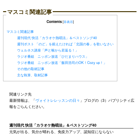
マスコミ関連記事
Contents
[
非表示
]
マスコミ関連記事
週刊現代 快活「カラオケ熱唱法」＆ベストソング40
週刊ポスト 「のど」を鍛えたければ「北国の春」を歌いなさい
ウェルネス講座「声と喉から若返る！」
ラジオ番組 ニッポン放送「ひだまりハウス」
ラジオ番組 ニッポン放送「飯田浩司のOK！Cozy up！」
その他の取材記事
主な執筆、取材記事
関連リンク先
最新情報は、「
ヴォイトレレッスンの日々
」ブログの（3）パブリシティ広
報をごらんください。
週刊現代 快活「カラオケ熱唱法」＆ベストソング40
元気が出る、気分が晴れる、免疫力アップ、認知症にならない