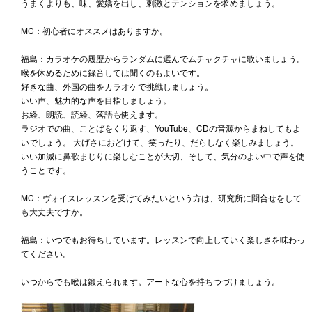
うまくよりも、味、愛嬌を出し、刺激とテンションを求めましょう。
MC：初心者にオススメはありますか。
福島：カラオケの履歴からランダムに選んでムチャクチャに歌いましょう。
喉を休めるために録音しては聞くのもよいです。
好きな曲、外国の曲をカラオケで挑戦しましょう。
いい声、魅力的な声を目指しましょう。
お経、朗読、読経、落語も使えます。
ラジオでの曲、ことばをくり返す、YouTube、CDの音源からまねしてもよ
いでしょう。 大げさにおどけて、笑ったり、だらしなく楽しみましょう。
いい加減に鼻歌まじりに楽しむことが大切、そして、気分のよい中で声を使
うことです。
MC：ヴォイスレッスンを受けてみたいという方は、研究所に問合せをして
も大丈夫ですか。
福島：いつでもお待ちしています。レッスンで向上していく楽しさを味わっ
てください。
いつからでも喉は鍛えられます。アートな心を持ちつづけましょう。