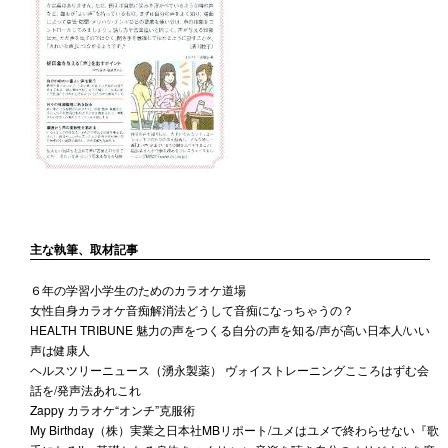
主な執筆、取材記事
６年の学習小学生のためのカラオケ道場
女性自身カラオケ音痴解消法どうして音痴になっちゃうの？
HEALTH TRIBUNE 魅力の声をつくる自分の声を知る/声が高い日本人/いい
声は健康人
ヘルスツリーニュース（湧永製薬） ヴォイストレーニングこころはずむ会
話を/発声法あれこれ
Zappy カラオケ“オンチ”克服術
My Birthday（株）実業之日本社MBリポート/ユメはユメで終わらせない『歌