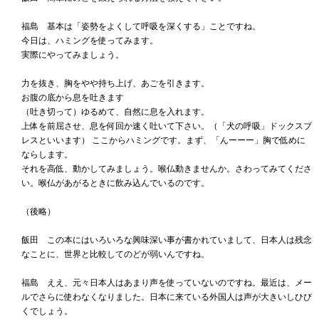
福島 基本は「姿勢をよくして呼吸を深くする」ことですね。
今日は、ハミングを使ってみます。
実際にやってみましょう。
力を抜き、胸をやや持ち上げ、あごを引きます。
お腹の底から息を吐きます
（吐き切って）ゆるめて、自然に息を入れます。
上体を前屈させ、息を何回か速く吐いて下さい。（「犬の呼吸」ドックスブ
レスといいます） ここからハミングです。まず、「んーーー」胸で低めに
ならします。
それを高低、動かしてみましょう。喉仏動きませんか。さわってみてくださ
い。喉仏があがるときに飲み込んでいるのです。
（後略）
飯田 この本にはいろいろな興味深い事が書かれていまして、日本人は残念
なことに、世界と比較してのどが弱いんですね。
福島 ええ、元々日本人はあまり声を使っていないのですね。最近は、メー
ルでさらに使わなくなりました。日本に来ている外国人は声が大きいしひび
くでしょう。