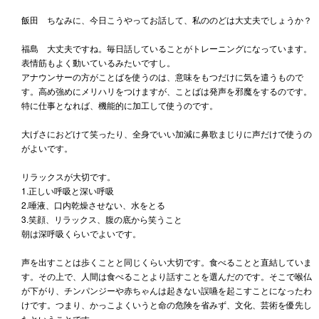
飯田 ちなみに、今日こうやってお話して、私ののどは大丈夫でしょうか？
福島 大丈夫ですね。毎日話していることがトレーニングになっています。
表情筋もよく動いているみたいですし。
アナウンサーの方がことばを使うのは、意味をもつだけに気を遣うもので
す。高め強めにメリハリをつけますが、ことばは発声を邪魔をするのです。
特に仕事となれば、機能的に加工して使うのです。
大げさにおどけて笑ったり、全身でいい加減に鼻歌まじりに声だけで使うの
がよいです。
リラックスが大切です。
1.正しい呼吸と深い呼吸
2.唾液、口内乾燥させない、水をとる
3.笑顔、リラックス、腹の底から笑うこと
朝は深呼吸くらいでよいです。
声を出すことは歩くことと同じくらい大切です。食べることと直結していま
す。その上で、人間は食べることより話すことを選んだのです。そこで喉仏
が下がり、チンパンジーや赤ちゃんは起きない誤嚥を起こすことになったわ
けです。つまり、かっこよくいうと命の危険を省みず、文化、芸術を優先し
たということです。