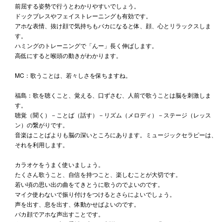
前屈する姿勢で行うとわかりやすいでしょう。
ドックブレスやフェイストレーニングも有効です。
アホな表情、抜け顔で気持ちもバカになると体、顔、心とリラックスしま
す。
ハミングのトレーニングで「んー」長く伸ばします。
高低にすると喉頭の動きがわかります。
MC：歌うことは、若々しさを保ちますね。
福島：歌を聴くこと、覚える、口ずさむ、人前で歌うことは脳を刺激しま
す。
聴覚（聞く）－ことば（話す）－リズム（メロディ）－ステージ（レッス
ン）の繋がりです。
音楽はことばよりも脳の深いところにあります。ミュージックセラピーは、
それを利用します。
カラオケをうまく使いましょう。
たくさん歌うこと、自信を持つこと、楽しむことが大切です。
若い頃の思い出の曲をてきとうに歌うのでよいのです。
マイク使わないで振り付けをつけるとさらによいでしょう。
声を出す、息を出す、体動かせばよいのです。
バカ顔でアホな声出すことです。