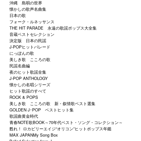
沖縄 島唄の世界
懐かしの歌声名曲集
日本の歌
フォーク・ルネッサンス
THE HIT PARADE 永遠の歌謡ポップス大全集
音蔵ベストセレクション
決定版 日本の民謡
J-POPヒットパレード
にっぽんの歌
美しき歌 こころの歌
民謡名曲編
夜のヒット歌謡全集
J-POP ANTHOLOGY
懐かしの名唱シリーズ
ヒット歌謡のすべて
ROCK & POPS
美しき歌 こころの歌 新・叙情歌ベスト選集
GOLDEN J･POP ベストヒット集
歌謡曲黄金時代
青春NOTE歌BOOK～70年代ベスト・ソング・コレクション～
甦れ！ ロカビリーエイジ“オリコン”ヒットポップス年鑑
MAX JAPANMy Song Box