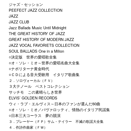
ジャズ・セッション
PEEFECT JAZZ COLLECTION
JAZZ
JAZZ CLUB
Jazz Ballads Music Until Midnight
THE GREAT HISTORY OF JAZZ
GREAT HISTORY OF MODERN JAZZ
JAZZ VOCAL FAVORIETS COLLECTION
SOUL BALLADS One in a Milion
○決定版 世界の愛唱歌全集
○オ・ソレ・ミオ～世界の愛唱名曲大全集
○ナポリターナ黄金時代
○ＣＤによる音大受験用 イタリア歌曲集
２．ソロヴォーカル（ＦＶ）
３大テノール ベストコレクション
サッチモ この素晴らしき世界
ELVIS’ GOLDEN RECORDS
ウィ・ラブ・エルヴィス～日本のファンが選んだ60曲
○オ・ソレ・ミオ／パヴァロッティ、情熱のイタリア民謡集
○日本三大コーラス 夢の競演
３．プレーヤー（ＦＰ）サム・テイラー 不滅の歌謡大全集
４．作詩作曲家（ＦＷ）