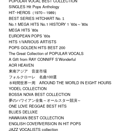
POPULAR VOCAL BEST COLLECTION
SINGLES Hit Pops Anthology
HIT･HEROS（1970～1989）
BEST SERIES HITCHART No.１
No.1 MEGA HITS No.1 HISTORY 1 ’60s～’80s
MEGA HITS ’80s
EUROPEAN POPS ’60s
HITS 1/VARIOUS ARTISTS
POPS GOLDEN HITS BEST 200
The Great Collection of POPULAR VOCALS
A Gift from RAY CONNIFF S’Wonderful
AOR HEAVEN
東南アジア 音楽市場
フォルクローレ 名曲100選
８時間世界一周 AROUND THE WORLD IN EIGHT HOURS
YODEL COLLECTION
BOSSA NOVA BEST COLLECTION
夢のハワイアン全集～オールスター競演～
ONE LOVE REGGAE BEST HITS
BLUES DELUXE
HAWAIIAN BEST COLLECTION
ENGLISH COVERVERSION IN HIT POPS
JAZZ VOCALISTS collection