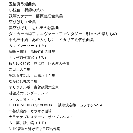
五輪真弓選曲集
小椋佳 折節の想い
我等のテナー 藤原義江全集美
空ひばり大全集
美空ひばり 思い出の歌謡曲
ダ・カーポ◎フォエヴァー・ファンタジー～明日への贈りもの
中丸三千繪 あの人なしに イタリア近代歌曲集
３．プレーヤー（ＪＰ）
津軽三味線―高橋竹山の世界
４．作詩作曲家（ＪＷ）
移りゆく時代 唇に詩 阿久悠大全集
吉田正大全集
生誕百年記念 西條八十全集
なかにし礼大全集
オリジナル版 古賀政男大全集
漣健児のワンダーランド
５．カラオケ（ＪＫ）
CD GRAPHICS☆KARAOKE 演歌決定盤 カラオケNo.４
一芸倶楽部 カラオケ道場
カラオケプレステージ ポップスベスト
６．芸、話、笑（ＪＴ）
NHK 森重久彌が選ぶ日曜名作庵