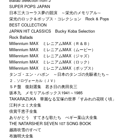
Ballad Selection from J
SUPER POPS JAPAN
日本三大コーラス夢の競演 ～栄光のメモリアル～
栄光のロック＆ポップス・コレクション Rock & Pops
BEST COLLECTION
JAPAN HIT CLASSICS Bucky Koba Selection
Rock Ballads
Millennium MAX ミレニアムMAX（Ｒ＆Ｂ）
Millennium MAX ミレニアムMAX（ムービー）
Millennium MAX ミレニアムMAX（ジャズ）
Millennium MAX ミレニアムMAX（ロック）
Millennium MAX ミレニアムMAX（ポップス）
タンゴ・エン・ハポン ～日本のタンゴの先駆者たち～
２．ソロヴォーカル（ＪＶ）
ＳＰ盤 復刻選集 若き日の奥田良三
坂本九 メモリアルボックス1941～1985
TAKARAZUKA 華麗なる宝塚の世界「すみれの花咲く頃」
江利チエミ大全集
倍賞千恵子全集
ありがとう すてきな歌たち ぺギー葉山大全集
THE NATARSHER SEVEN 107 SONG BOOK
越路吹雪のすべて
布施明大全集