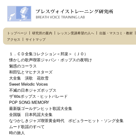
トップページ
研究所の案内
レッスン受講希望の人へ
出版・マスコミ・教材
アクセス
サイトマップ
１．ＣＤ全集コレクション＜邦楽＞（ＪＯ）
懐かしの歌声喫茶ジャパン・ポップスの夜明け
魅惑のコーラス
和田弘とマヒナスターズ
大全集 演歌 花吹雪
Sweet Melodic Voices
不滅の日本ジャズポップス
ザ’60sポップス・ヒットパレード
POP SONG MEMORY
最新版ゴールデンヒット歌謡大全集
全国版 日本民謡大全集
なつかしきジャズ喫茶黄金時代 ポピュラーヒット・ソング全集
ムード歌謡のすべて
時の旅人